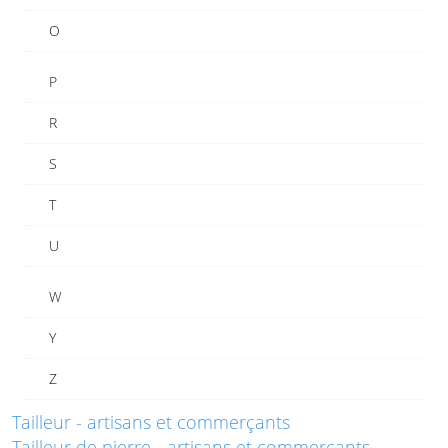
O
P
R
S
T
U
W
Y
Z
Tailleur - artisans et commerçants
Tailleur de pierre - artisans et commerçants