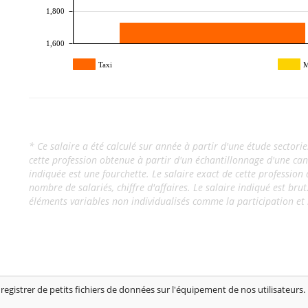
1,800
1,600
Taxi
M
* Ce salaire a été calculé sur année à partir d'une étude sectorie
cette profession obtenue à partir d'un échantillonnage d'une can
indiquée est une fourchette. Le salaire exact de cette profession 
nombre de salariés, chiffre d'affaires. Le salaire indiqué est brut
éléments variables non individualisés comme la participation et 
egistrer de petits fichiers de données sur l'équipement de nos utilisateurs
re minimum apprenti? Grille de salaire apprenti, Calcul salaire net, net en 