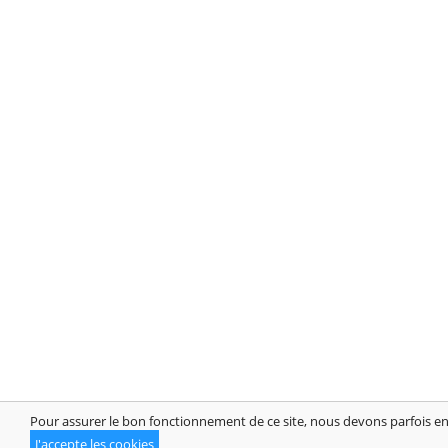
Pour assurer le bon fonctionnement de ce site, nous devons parfois enr
© 2014-2026 SalairesMoyen.fr Combien est salaire moyen? Salai
J'accepte les cookies