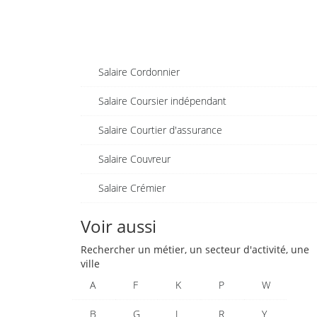
Salaire Cordonnier
Salaire Coursier indépendant
Salaire Courtier d'assurance
Salaire Couvreur
Salaire Crémier
Voir aussi
Rechercher un métier, un secteur d'activité, une
ville
A
F
K
P
W
B
G
L
R
Y