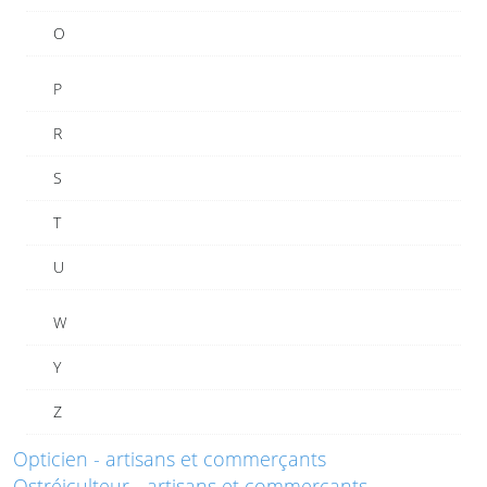
O
P
R
S
T
U
W
Y
Z
Opticien - artisans et commerçants
Ostréiculteur - artisans et commerçants