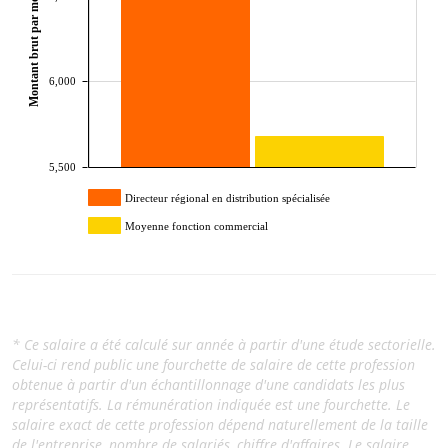
Montant brut par mois (€)
6,000
5,500
Directeur régional en distribution spécialisée
Moyenne fonction commercial
* Ce salaire a été calculé sur année à partir d'une étude sectorielle.
Celui-ci rend public une fourchette de salaire de cette profession
obtenue à partir d'un échantillonnage d'une candidats les plus
représentatifs. La rémunération indiquée est une fourchette. Le
salaire exact de cette profession dépend naturellement de la taille
de l'entreprise, nombre de salariés, chiffre d'affaires. Le salaire