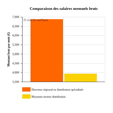
Comparaison des salaires mensuels bruts
7,000
JS chart by amCharts
6,500
Montant brut par mois (€)
6,000
5,500
5,000
4,500
4,000
3,500
Directeur régional en distribution spécialisée
Moyenne secteur distribution