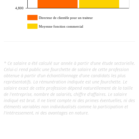
4,800
Directeur de clientèle pour un traiteur
Moyenne fonction commercial
* Ce salaire a été calculé sur année à partir d'une étude sectorielle.
Celui-ci rend public une fourchette de salaire de cette profession
obtenue à partir d'un échantillonnage d'une candidats les plus
représentatifs. La rémunération indiquée est une fourchette. Le
salaire exact de cette profession dépend naturellement de la taille
de l'entreprise, nombre de salariés, chiffre d'affaires. Le salaire
indiqué est brut. Il ne tient compte ni des primes éventuelles, ni des
éléments variables non individualisés comme la participation et
l'intéressement, ni des avantages en nature.