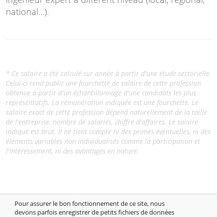
national…).
* Ce salaire a été calculé sur année à partir d'une étude sectorielle.
Celui-ci rend public une fourchette de salaire de cette profession
obtenue à partir d'un échantillonnage d'une candidats les plus
représentatifs. La rémunération indiquée est une fourchette. Le
salaire exact de cette profession dépend naturellement de la taille
de l'entreprise, nombre de salariés, chiffre d'affaires. Le salaire
indiqué est brut. Il ne tient compte ni des primes éventuelles, ni des
éléments variables non individualisés comme la participation et
l'intéressement, ni des avantages en nature.
Pour assurer le bon fonctionnement de ce site, nous
devons parfois enregistrer de petits fichiers de données