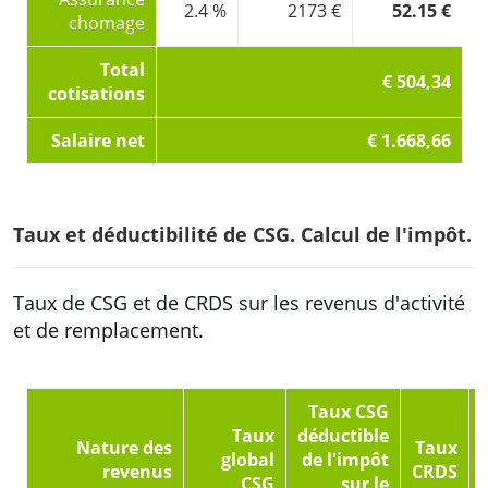
2.4 %
2173 €
52.15 €
chomage
Total
€ 504,34
cotisations
Salaire net
€ 1.668,66
Taux et déductibilité de CSG. Calcul de l'impôt.
Taux de CSG et de CRDS sur les revenus d'activité
et de remplacement.
Taux CSG
Taux
déductible
Nature des
Taux
global
de l'impôt
revenus
CRDS
CSG
sur le