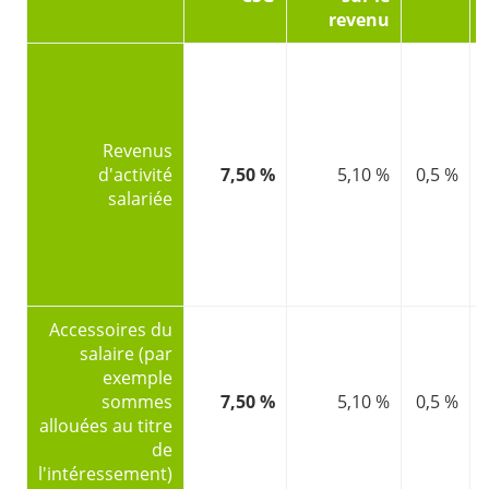
revenu
Revenus
d'activité
7,50 %
5,10 %
0,5 %
salariée
Accessoires du
salaire (par
exemple
sommes
7,50 %
5,10 %
0,5 %
allouées au titre
de
l'intéressement)