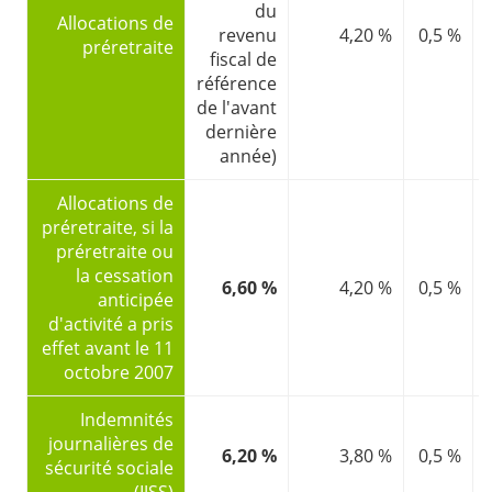
du
Allocations de
revenu
4,20 %
0,5 %
l
préretraite
fiscal de
référence
de l'avant
dernière
année)
Allocations de
préretraite, si la
préretraite ou
la cessation
6,60 %
4,20 %
0,5 %
l
anticipée
d'activité a pris
effet avant le 11
octobre 2007
Indemnités
journalières de
6,20 %
3,80 %
0,5 %
sécurité sociale