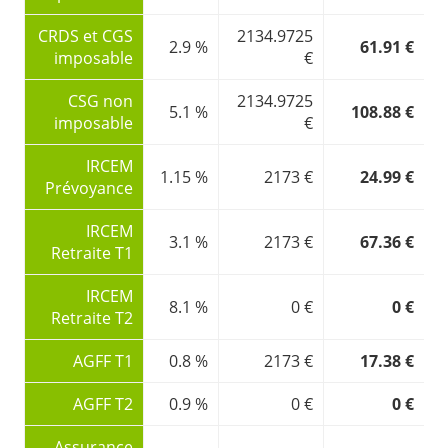
CRDS et CGS
2134.9725
2.9 %
61.91 €
imposable
€
CSG non
2134.9725
5.1 %
108.88 €
imposable
€
IRCEM
1.15 %
2173 €
24.99 €
Prévoyance
IRCEM
3.1 %
2173 €
67.36 €
Retraite T1
IRCEM
8.1 %
0 €
0 €
Retraite T2
AGFF T1
0.8 %
2173 €
17.38 €
AGFF T2
0.9 %
0 €
0 €
Assurance