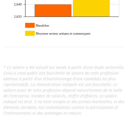
2,640
2,635
Maraîcher
Moyenne secteur artisans et commerçants
* Ce salaire a été calculé sur année à partir d'une étude sectorielle.
Celui-ci rend public une fourchette de salaire de cette profession
obtenue à partir d'un échantillonnage d'une candidats les plus
représentatifs. La rémunération indiquée est une fourchette. Le
salaire exact de cette profession dépend naturellement de la taille
de l'entreprise, nombre de salariés, chiffre d'affaires. Le salaire
indiqué est brut. Il ne tient compte ni des primes éventuelles, ni des
éléments variables non individualisés comme la participation et
l'intéressement, ni des avantages en nature.