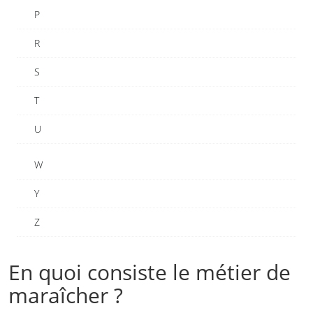
P
R
S
T
U
W
Y
Z
En quoi consiste le métier de
maraîcher ?