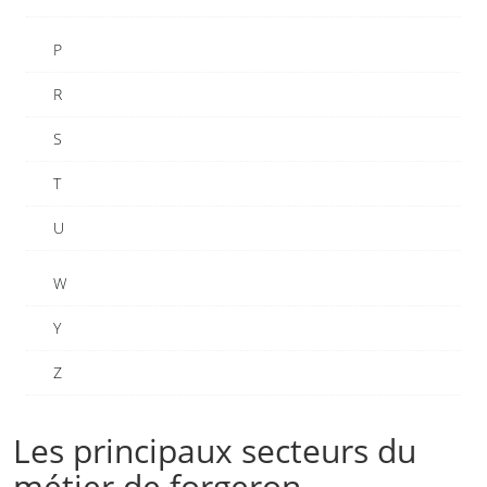
P
R
S
T
U
W
Y
Z
Les principaux secteurs du
métier de forgeron