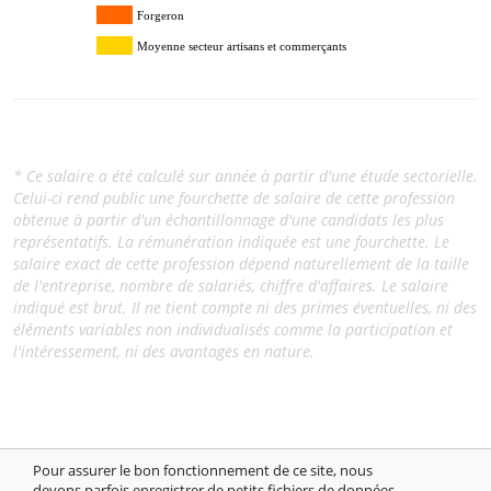
Forgeron
Moyenne secteur artisans et commerçants
* Ce salaire a été calculé sur année à partir d'une étude sectorielle.
Celui-ci rend public une fourchette de salaire de cette profession
obtenue à partir d'un échantillonnage d'une candidats les plus
représentatifs. La rémunération indiquée est une fourchette. Le
salaire exact de cette profession dépend naturellement de la taille
de l'entreprise, nombre de salariés, chiffre d'affaires. Le salaire
indiqué est brut. Il ne tient compte ni des primes éventuelles, ni des
éléments variables non individualisés comme la participation et
l'intéressement, ni des avantages en nature.
Pour assurer le bon fonctionnement de ce site, nous
devons parfois enregistrer de petits fichiers de données