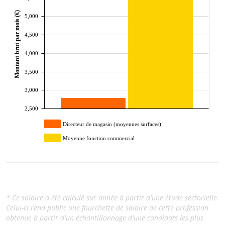
Montant brut par mois (€)
5,000
4,500
4,000
3,500
3,000
2,500
Directeur de magasin (moyennes surfaces)
Moyenne fonction commercial
* Ce salaire a été calculé sur année à partir d'une étude sectorielle.
Celui-ci rend public une fourchette de salaire de cette profession
obtenue à partir d'un échantillonnage d'une candidats les plus