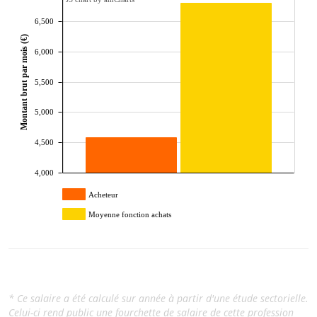
6,500
Montant brut par mois (€)
6,000
5,500
5,000
4,500
4,000
Acheteur
Moyenne fonction achats
* Ce salaire a été calculé sur année à partir d'une étude sectorielle.
Celui-ci rend public une fourchette de salaire de cette profession