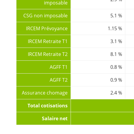
imposable
CSG non imposable
5.1 %
IRCEM Prévoyance
1.15 %
IRCEM Retraite T1
3.1 %
IRCEM Retraite T2
8.1 %
AGFF T1
0.8 %
AGFF T2
0.9 %
Assurance chomage
2.4 %
Total cotisations
Salaire net