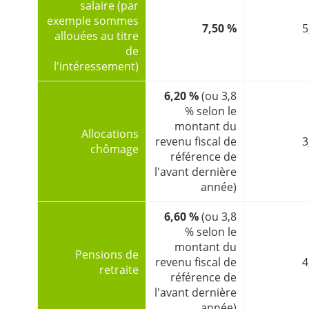
salaire (par
exemple sommes
7,50 %
5
allouées au titre
de
l'intéressement)
6,20 %
(ou 3,8
% selon le
montant du
Allocations
revenu fiscal de
3
chômage
référence de
l'avant dernière
année)
6,60 %
(ou 3,8
% selon le
montant du
Pensions de
revenu fiscal de
4
retraite
référence de
l'avant dernière
année)