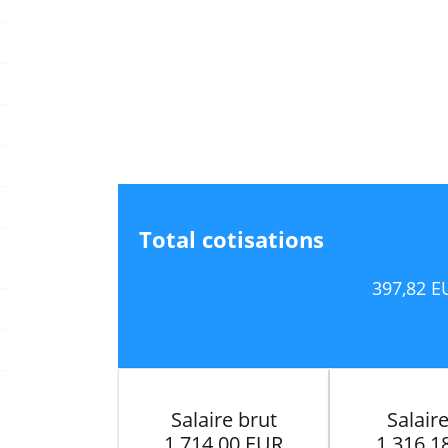
Total cotisations
397,82 E
Salaire brut
Salair
1.714,00 EUR
1.316,1