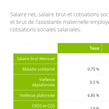
Salaire net, salaire brut et cotisations so
et brut de l'assistante maternelle employé
cotisations sociales salariales.
Taux
Salaire brut Mensuel
Maladie solidarité
0.75 %
Viellesse
0.3 %
déplafonnée
Viellesse plafonnée
6.85 %
CRDS et CGS
2.9 %