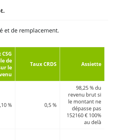
t.
té et de remplacement.
x CSG
le de
Taux CRDS
Assiette
sur le
evenu
98,25 % du
revenu brut si
le montant ne
,10 %
0,5 %
dépasse pas
152160 € 100%
au delà