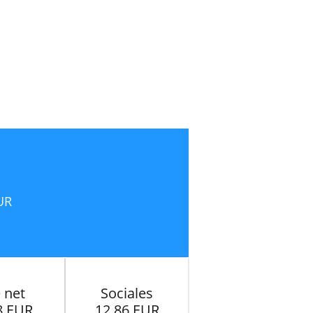
UR
e net
Sociales
8 EUR
12,86 EUR