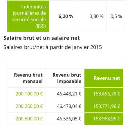
Indemnités
journalières de
6,20 %
3,80 %
0,5 %
sécurité sociale
(IJSS)
Salaire brut et un salaire net
Salaires brut/net à partir de janvier 2015
Revenu brut
Revenu brut
Revenu net
mensuel
imposable
200.100,00 €
46.443,21 €
153.656,79 €
200.250,00 €
46.478,04 €
153.771,96 €
200.500,00 €
46.536,05 €
153.963,95 €