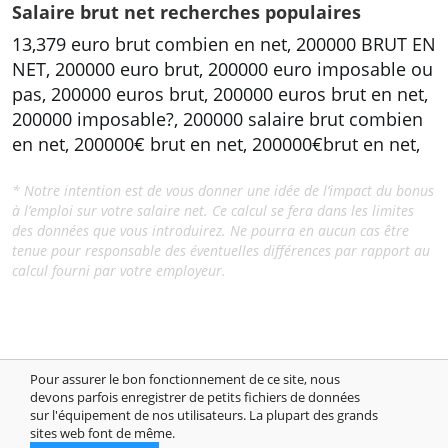
Salaire brut net recherches populaires
13,379 euro brut combien en net, 200000 BRUT EN
NET, 200000 euro brut, 200000 euro imposable ou
pas, 200000 euros brut, 200000 euros brut en net,
200000 imposable?, 200000 salaire brut combien
en net, 200000€ brut en net, 200000€brut en net,
* Notre intention est de vous donner une idée de l’impact du bonus
à l’emploi sur votre salaire net. Ce calcul se fera dans les limites
des données que vous introduirez. Ne pourra en aucun cas être
tenue pour responsable des éventuelles différences par rapport au
calcul fourni par votre employeur.
Pour assurer le bon fonctionnement de ce site, nous
devons parfois enregistrer de petits fichiers de données
© 2014-2026 SalairesMoyen.fr Combien est salaire moyen? Salaire
sur l'équipement de nos utilisateurs. La plupart des grands
minimum apprenti? Grille de salaire apprenti, Calcul salaire net, net
sites web font de même.
en brut.