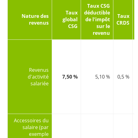
Taux CSG
Taux
déductible
Nature des
Taux
global
de l'impôt
revenus
CRDS
CSG
sur le
revenu
Revenus
d'activité
7,50 %
5,10 %
0,5 %
salariée
Accessoires du
salaire (par
exemple