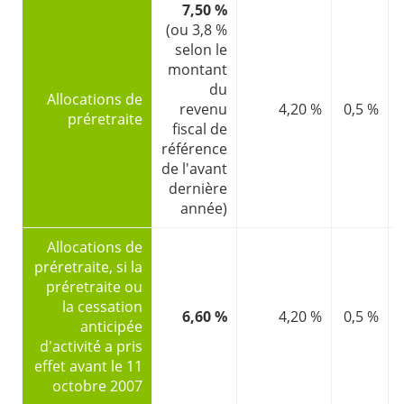
7,50 %
(ou 3,8 %
selon le
montant
du
Allocations de
revenu
4,20 %
0,5 %
l
préretraite
fiscal de
référence
de l'avant
dernière
année)
Allocations de
préretraite, si la
préretraite ou
la cessation
6,60 %
4,20 %
0,5 %
l
anticipée
d'activité a pris
effet avant le 11
octobre 2007