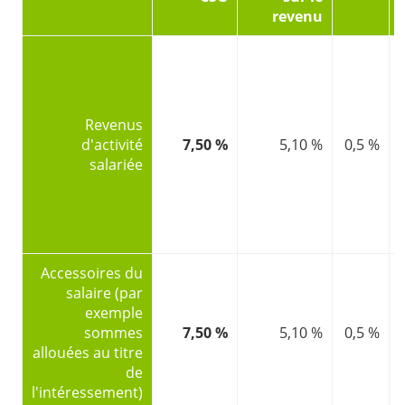
revenu
Revenus
d'activité
7,50 %
5,10 %
0,5 %
salariée
Accessoires du
salaire (par
exemple
sommes
7,50 %
5,10 %
0,5 %
allouées au titre
de
l'intéressement)