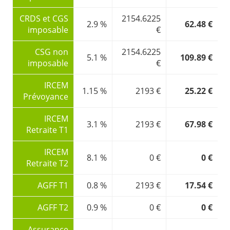
CRDS et CGS
2154.6225
2.9 %
62.48 €
imposable
€
CSG non
2154.6225
5.1 %
109.89 €
imposable
€
IRCEM
1.15 %
2193 €
25.22 €
Prévoyance
IRCEM
3.1 %
2193 €
67.98 €
Retraite T1
IRCEM
8.1 %
0 €
0 €
Retraite T2
AGFF T1
0.8 %
2193 €
17.54 €
AGFF T2
0.9 %
0 €
0 €
Assurance