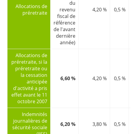
du
Allocations de
revenu
4,20 %
0,5 %
l
préretraite
fiscal de
référence
de l'avant
dernière
année)
Allocations de
préretraite, si la
préretraite ou
la cessation
6,60 %
4,20 %
0,5 %
l
anticipée
d'activité a pris
effet avant le 11
octobre 2007
Indemnités
journalières de
6,20 %
3,80 %
0,5 %
sécurité sociale