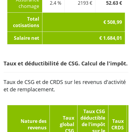
2.4 %
2193 €
52.63 €
chomage
Total
€ 508,99
cotisations
Salaire net
€ 1.684,01
Taux et déductibilité de CSG. Calcul de l'impôt.
Taux de CSG et de CRDS sur les revenus d'activité
et de remplacement.
Taux CSG
Taux
déductible
Nature des
Taux
global
de l'impôt
revenus
CRDS
CSG
sur le