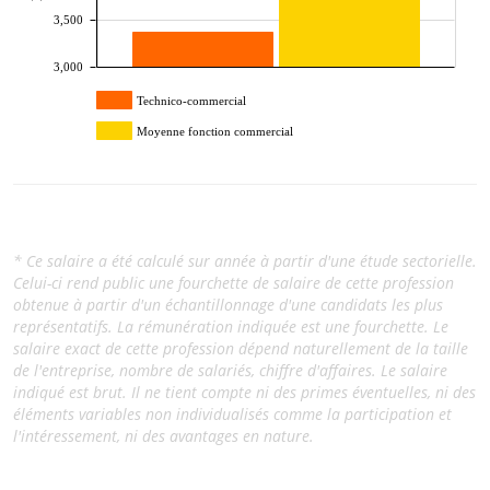
3,500
3,000
Technico-commercial
Moyenne fonction commercial
* Ce salaire a été calculé sur année à partir d'une étude sectorielle.
Celui-ci rend public une fourchette de salaire de cette profession
obtenue à partir d'un échantillonnage d'une candidats les plus
représentatifs. La rémunération indiquée est une fourchette. Le
salaire exact de cette profession dépend naturellement de la taille
de l'entreprise, nombre de salariés, chiffre d'affaires. Le salaire
indiqué est brut. Il ne tient compte ni des primes éventuelles, ni des
éléments variables non individualisés comme la participation et
l'intéressement, ni des avantages en nature.