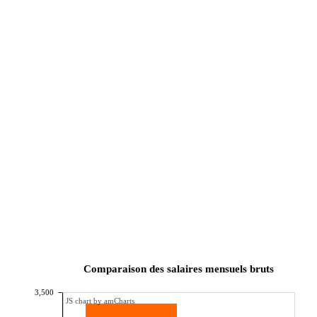
Comparaison des salaires mensuels bruts
3,500
JS chart by amCharts