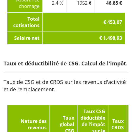
2.4 %
1952 €
46.85 €
chomage
Total
€ 453,07
cotisations
Salaire net
€ 1.498,93
Taux et déductibilité de CSG. Calcul de l'impôt.
Taux de CSG et de CRDS sur les revenus d'activité
et de remplacement.
Taux CSG
Taux
déductible
Nature des
Taux
global
de l'impôt
revenus
CRDS
CSG
sur le