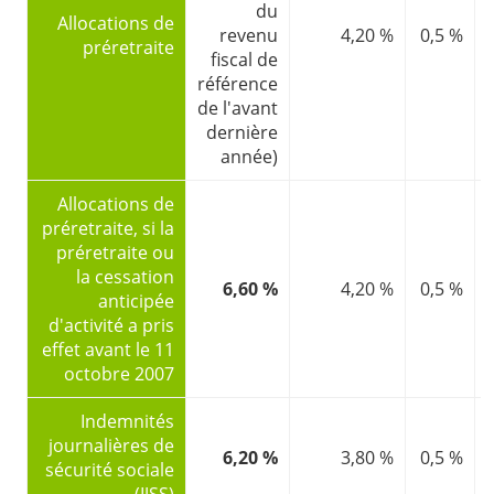
du
Allocations de
revenu
4,20 %
0,5 %
l
préretraite
fiscal de
référence
de l'avant
dernière
année)
Allocations de
préretraite, si la
préretraite ou
la cessation
6,60 %
4,20 %
0,5 %
l
anticipée
d'activité a pris
effet avant le 11
octobre 2007
Indemnités
journalières de
6,20 %
3,80 %
0,5 %
sécurité sociale