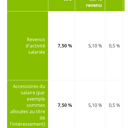
revenu
Revenus
d'activité
7,50 %
5,10 %
0,5 %
salariée
Accessoires du
salaire (par
exemple
sommes
7,50 %
5,10 %
0,5 %
allouées au titre
de
l'intéressement)