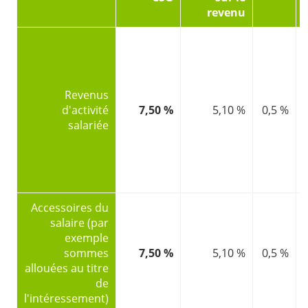
revenu
Revenus
d'activité
7,50 %
5,10 %
0,5 %
salariée
Accessoires du
salaire (par
exemple
sommes
7,50 %
5,10 %
0,5 %
allouées au titre
de
l'intéressement)