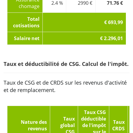
2.4 %
2990 €
71.76 €
chomage
Total
€ 693,99
cotisations
Salaire net
€ 2.296,01
Taux et déductibilité de CSG. Calcul de l'impôt.
Taux de CSG et de CRDS sur les revenus d'activité
et de remplacement.
Taux CSG
Taux
déductible
Nature des
Taux
global
de l'impôt
revenus
CRDS
CSG
sur le