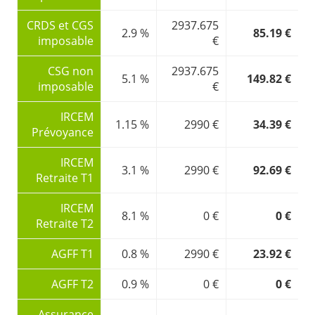
CRDS et CGS
2937.675
2.9 %
85.19 €
imposable
€
CSG non
2937.675
5.1 %
149.82 €
imposable
€
IRCEM
1.15 %
2990 €
34.39 €
Prévoyance
IRCEM
3.1 %
2990 €
92.69 €
Retraite T1
IRCEM
8.1 %
0 €
0 €
Retraite T2
AGFF T1
0.8 %
2990 €
23.92 €
AGFF T2
0.9 %
0 €
0 €
Assurance