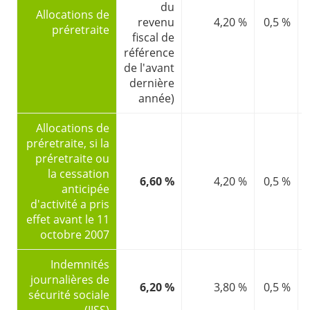
du
Allocations de
revenu
4,20 %
0,5 %
l
préretraite
fiscal de
référence
de l'avant
dernière
année)
Allocations de
préretraite, si la
préretraite ou
la cessation
6,60 %
4,20 %
0,5 %
l
anticipée
d'activité a pris
effet avant le 11
octobre 2007
Indemnités
journalières de
6,20 %
3,80 %
0,5 %
sécurité sociale