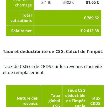
2.4 %
3402 €
81.65 €
chomage
Total
€ 789,62
cotisations
Salaire net
€ 2.612,38
Taux et déductibilité de CSG. Calcul de l'impôt.
Taux de CSG et de CRDS sur les revenus d'activité
et de remplacement.
Taux CSG
Taux
déductible
Nature des
Taux
global
de l'impôt
revenus
CRDS
CSG
sur le