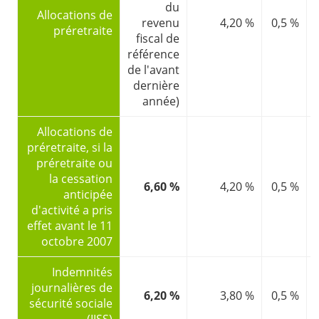
du
Allocations de
revenu
4,20 %
0,5 %
l
préretraite
fiscal de
référence
de l'avant
dernière
année)
Allocations de
préretraite, si la
préretraite ou
la cessation
6,60 %
4,20 %
0,5 %
l
anticipée
d'activité a pris
effet avant le 11
octobre 2007
Indemnités
journalières de
6,20 %
3,80 %
0,5 %
sécurité sociale