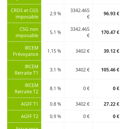
CRDS et CGS
3342.465
2.9 %
96.93 €
imposable
€
CSG non
3342.465
5.1 %
170.47 €
imposable
€
IRCEM
1.15 %
3402 €
39.12 €
Prévoyance
IRCEM
3.1 %
3402 €
105.46 €
Retraite T1
IRCEM
8.1 %
0 €
0 €
Retraite T2
AGFF T1
0.8 %
3402 €
27.22 €
AGFF T2
0.9 %
0 €
0 €
Assurance