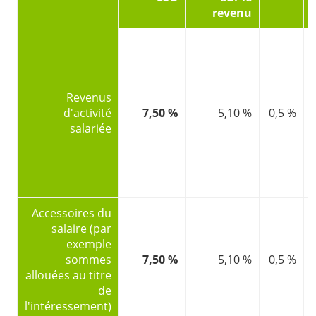
revenu
Revenus
d'activité
7,50 %
5,10 %
0,5 %
salariée
Accessoires du
salaire (par
exemple
sommes
7,50 %
5,10 %
0,5 %
allouées au titre
de
l'intéressement)